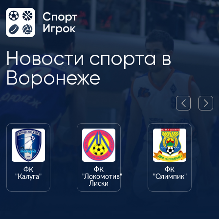
Новости спорта в
Воронеже
ФК
ФК
ФК
"Калуга"
"Локомотив"
"Олимпик"
Лиски