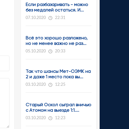
Если разбазаривать - можно
без медалей остаться. И...
07.10.2020
22:31
Всё это хорошо разложено,
но не менее важно не раз...
05.10.2020
20:33
Так что шансы Мет-ОЭМК на
2 и даже 1 место пока вы...
03.10.2020
12:25
Старый Оскол сыграл вничью
с Атомом на выезде 1:1....
03.10.2020
12:23