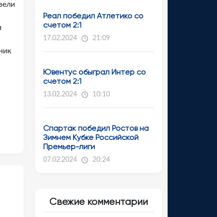
вели
Реал победил Атлетико со
счетом 2:1
и
17.02.2024
21:09
ник
Ювентус обыграл Интер со
счетом 2:1
13.02.2024
10:10
Спартак победил Ростов на
Зимнем Кубке Российской
Премьер-лиги
07.02.2024
20:24
Свежие комментарии