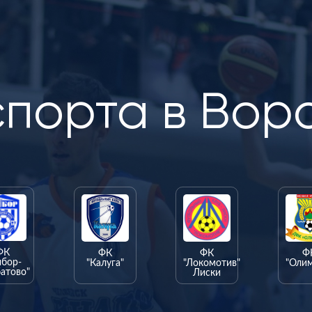
спорта в Вор
ФК
ФК
ФК
Ф
ыбор-
"Калуга"
"Локомотив"
"Оли
атово"
Лиски