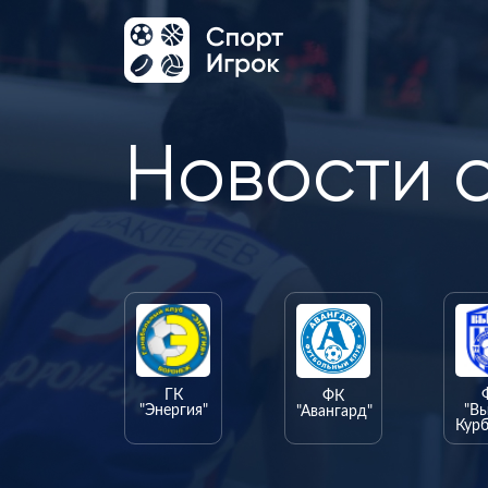
Новости 
ГК
ФК
"Энергия"
"В
"Авангард"
Курб