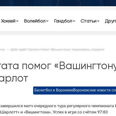
Хоккей
Волейбол
Гандбол
Статьи
Друг
еже
Дабл-дабл Гортата помог «Вашингтону» переиграть «Шарлот
тата помог «Вашингтон
арлот
Баскетбол в Воронеже
Воронежские новости сп
 завершился матч очередного тура регулярного чемпионата
Шарлотт» и «Вашингтона». Успех в игре со счётом 97:83