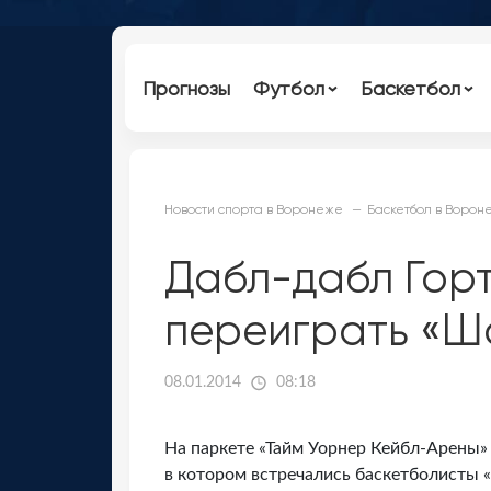
Прогнозы
Футбол
Баскетбол
Новости спорта в Воронеже
Баскетбол в Ворон
Дабл-дабл Гор
переиграть «Ш
08.01.2014
08:18
На паркете «Тайм Уорнер Кейбл-Арены»
в котором встречались баскетболисты «