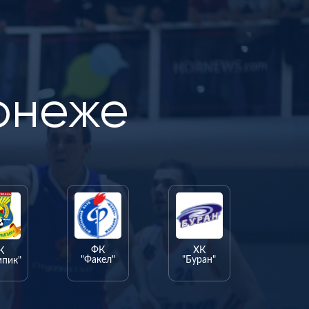
онеже
ФК
ХК
К
"Факел"
"Буран"
мпик"