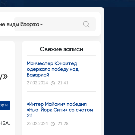
ие виды спорта
Свежие записи
Манчестер Юнайтед
одержала победу над
у»
Баварией
27.02.2024
21:41
«Интер Майами» победил
орта
«Нью-Йорк Сити» со счетом
2:1
 НБА,
22.02.2024
21:28