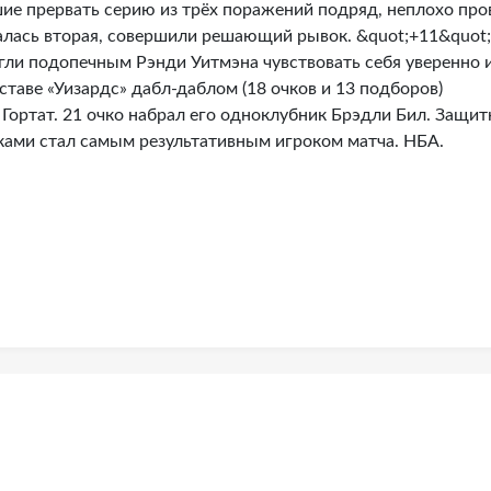
шие прервать серию из трёх поражений подряд, неплохо про
чалась вторая, совершили решающий рывок. &quot;+11&quot;
гли подопечным Рэнди Уитмэна чувствовать себя уверенно 
ставе «Уизардс» дабл-даблом (18 очков и 13 подборов)
Гортат. 21 очко набрал его одноклубник Брэдли Бил. Защит
ками стал самым результативным игроком матча. НБА.