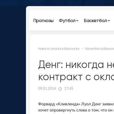
Прогнозы
Футбол
Баскетбол
Новости спорта в Воронеже
Баскетбол в Ворон
Денг: никогда н
контракт с окла
09.01.2014
17:45
Форвард «Кливленда» Луол Денг заявил,
хочет опровергнуть слова о том, что он