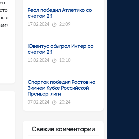
ен.
Реал победил Атлетико со
осто
счетом 2:1
 был
17.02.2024
21:09
ам»,
Ювентус обыграл Интер со
счетом 2:1
13.02.2024
10:10
Спартак победил Ростов на
Зимнем Кубке Российской
Премьер-лиги
07.02.2024
20:24
Свежие комментарии