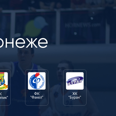
онеже
ФК
ХК
К
"Факел"
"Буран"
мпик"