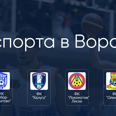
спорта в Вор
ФК
ФК
ФК
Ф
ыбор-
"Калуга"
"Локомотив"
"Оли
атово"
Лиски