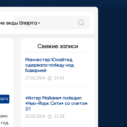
ие виды спорта
Свежие записи
Манчестер Юнайтед
одержала победу над
Баварией
27.02.2024
21:41
«Интер Майами» победил
орта
«Нью-Йорк Сити» со счетом
2:1
нако
22.02.2024
21:28
 год.