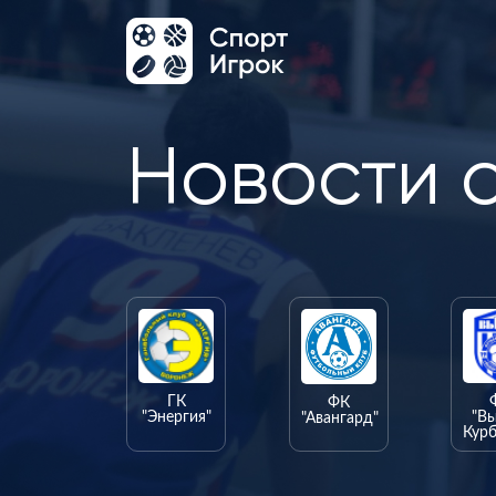
Новости 
ГК
ФК
"Энергия"
"В
"Авангард"
Курб