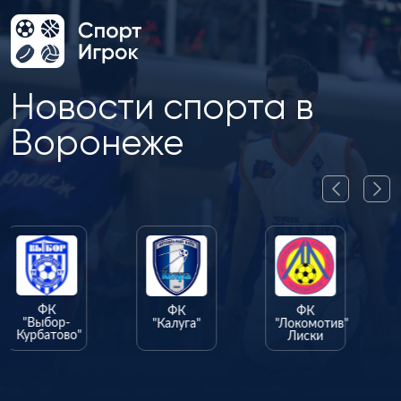
Новости спорта в
Воронеже
ФК
ФК
"Калуга"
"Локомотив"
Лиски
ФК
"Олимпик"