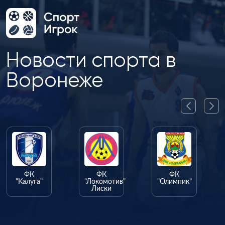
Новости спорта в
Воронеже
ФК
ФК
ФК
"Калуга"
"Локомотив"
"Олимпик"
Лиски