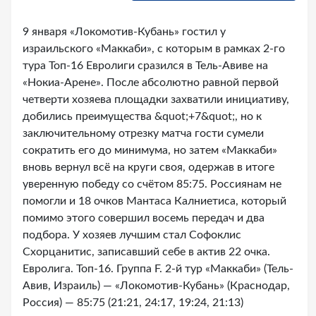
9 января «Локомотив-Кубань» гостил у
израильского «Маккаби», с которым в рамках 2-го
тура Топ-16 Евролиги сразился в Тель-Авиве на
«Нокиа-Арене». После абсолютно равной первой
четверти хозяева площадки захватили инициативу,
добились преимущества &quot;+7&quot;, но к
заключительному отрезку матча гости сумели
сократить его до минимума, но затем «Маккаби»
вновь вернул всё на круги своя, одержав в итоге
уверенную победу со счётом 85:75. Россиянам не
помогли и 18 очков Мантаса Калниетиса, который
помимо этого совершил восемь передач и два
подбора. У хозяев лучшим стал Софоклис
Схорцанитис, записавший себе в актив 22 очка.
Евролига. Топ-16. Группа F. 2-й тур «Маккаби» (Тель-
Авив, Израиль) — «Локомотив-Кубань» (Краснодар,
Россия) — 85:75 (21:21, 24:17, 19:24, 21:13)