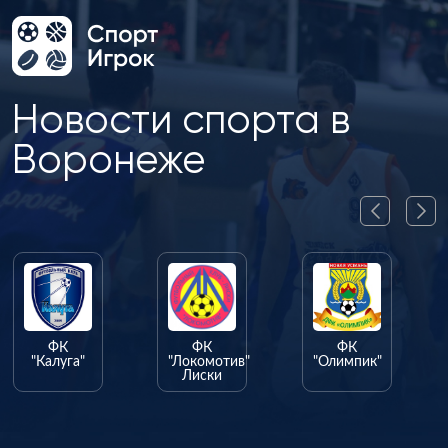
Новости спорта в
Воронеже
ФК
ФК
ФК
"Калуга"
"Локомотив"
"Олимпик"
Лиски