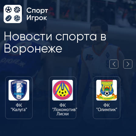
Новости спорта в
Воронеже
ФК
ФК
ФК
"Калуга"
"Локомотив"
"Олимпик"
Лиски