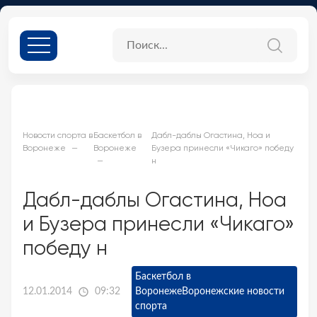
Новости спорта в
Баскетбол в
Дабл-даблы Огастина, Ноа и
Воронеже
Воронеже
Бузера принесли «Чикаго» победу
н
Дабл-даблы Огастина, Ноа
и Бузера принесли «Чикаго»
победу н
Баскетбол в
12.01.2014
09:32
Воронеже
Воронежские новости
спорта