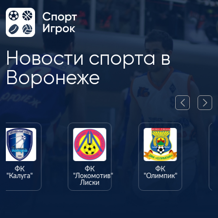
Новости спорта в
Воронеже
ФК
ФК
"Локомотив"
"Олимпик"
Лиски
ФК
"Факел"