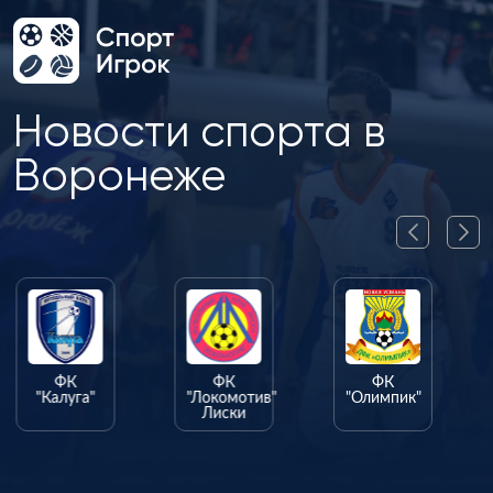
Новости спорта в
Воронеже
ФК
ФК
ФК
"Калуга"
"Локомотив"
"Олимпик"
Лиски