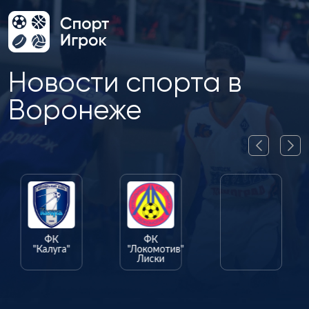
Новости спорта в
Воронеже
ФК
ФК
ФК
"Калуга"
"Локомотив"
"Олимпик"
Лиски