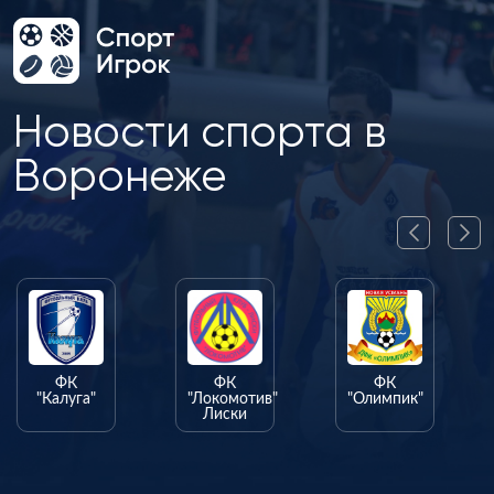
Новости спорта в
Воронеже
ФК
ФК
ФК
"Калуга"
"Локомотив"
"Олимпик"
Лиски