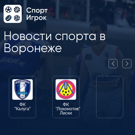
Новости спорта в
Воронеже
ФК
ФК
ФК
"Калуга"
"Локомотив"
"Олимпик"
Лиски