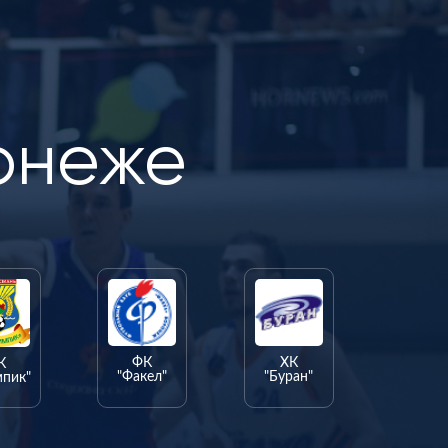
онеже
ФК
ХК
К
"Факел"
"Буран"
мпик"