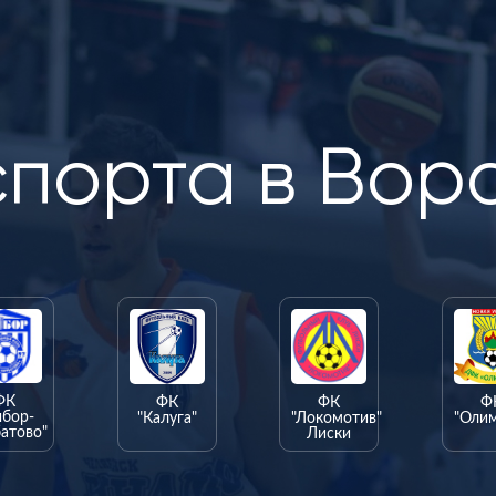
спорта в Вор
ФК
ФК
ФК
Ф
ыбор-
"Калуга"
"Локомотив"
"Оли
атово"
Лиски