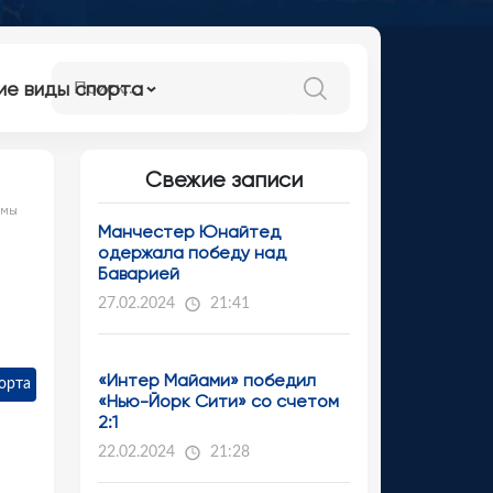
ие виды спорта
Свежие записи
вмы
Манчестер Юнайтед
одержала победу над
Баварией
27.02.2024
21:41
«Интер Майами» победил
орта
«Нью-Йорк Сити» со счетом
2:1
22.02.2024
21:28