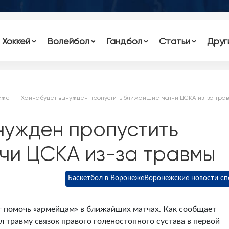
Хоккей
Волейбол
Гандбол
Статьи
Друг
еже
Хайнс будет вынужден пропустить ближайшие матчи ЦСКА из-за тра
нужден пропустить
чи ЦСКА из-за травмы
Баскетбол в Воронеже
Воронежские новости сп
 помочь «армейцам» в ближайших матчах. Как сообщает
 травму связок правого голеностопного сустава в первой