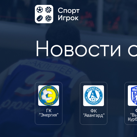
Новости 
ГК
ФК
"Энергия"
"В
"Авангард"
Курб