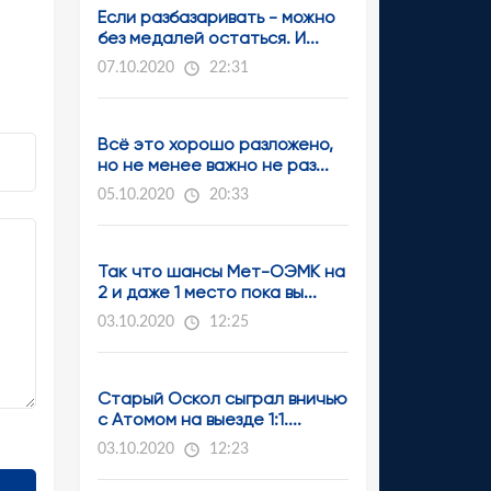
Если разбазаривать - можно
без медалей остаться. И...
07.10.2020
22:31
Всё это хорошо разложено,
но не менее важно не раз...
05.10.2020
20:33
Так что шансы Мет-ОЭМК на
2 и даже 1 место пока вы...
03.10.2020
12:25
Старый Оскол сыграл вничью
с Атомом на выезде 1:1....
03.10.2020
12:23