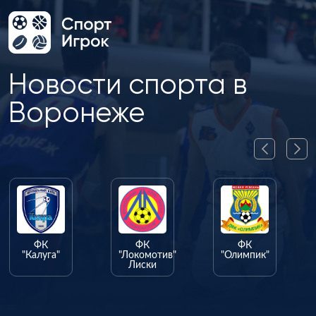
Новости спорта в
Воронеже
ФК
ФК
ФК
"Калуга"
"Локомотив"
"Олимпик"
Лиски