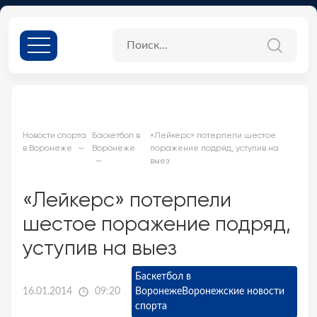
Новости спорта
Баскетбол в
«Лейкерс» потерпели шестое
в Воронеже
Воронеже
поражение подряд, уступив на
выез
«Лейкерс» потерпели
шестое поражение подряд,
уступив на выез
Баскетбол в
16.01.2014
09:20
Воронеже
Воронежские новости
спорта