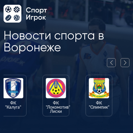
Новости спорта в
Воронеже
ФК
ФК
"Локомотив"
"Олимпик"
Лиски
ФК
"Факел"