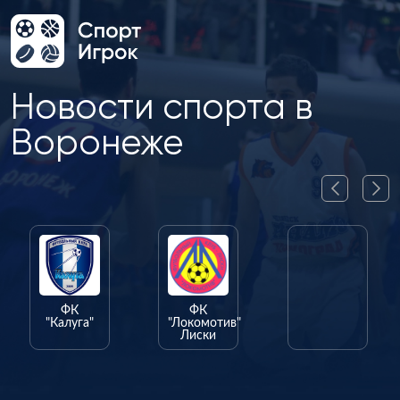
Новости спорта в
Воронеже
ФК
ФК
ФК
"Калуга"
"Локомотив"
"Олимпик"
Лиски