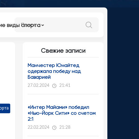
ие виды спорта
Свежие записи
Манчестер Юнайтед
одержала победу над
Баварией
27.02.2024
21:41
«Интер Майами» победил
орта
«Нью-Йорк Сити» со счетом
2:1
22.02.2024
21:28