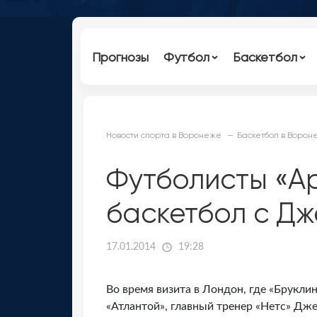
Прогнозы
Футбол
Баскетбол
Новости спорта в Воронеже
Баскетбол в Ворон
Футболисты «А
баскетбол с Д
17.01.2014
19:28
Во время визита в Лондон, где «Брукли
«Атлантой», главный тренер «Нетс» Д