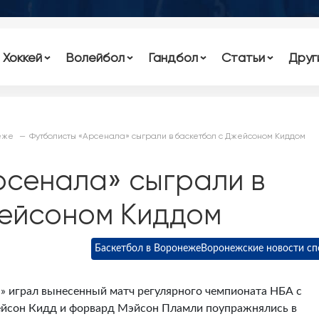
Хоккей
Волейбол
Гандбол
Статьи
Друг
еже
Футболисты «Арсенала» сыграли в баскетбол с Джейсоном Киддом
рсенала» сыграли в
жейсоном Киддом
Баскетбол в Воронеже
Воронежские новости сп
н» играл вынесенный матч регулярного чемпионата НБА с
жейсон Кидд и форвард Мэйсон Пламли поупражнялись в