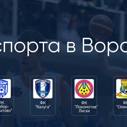
спорта в Вор
ФК
ФК
ФК
Ф
ыбор-
"Калуга"
"Локомотив"
"Оли
атово"
Лиски