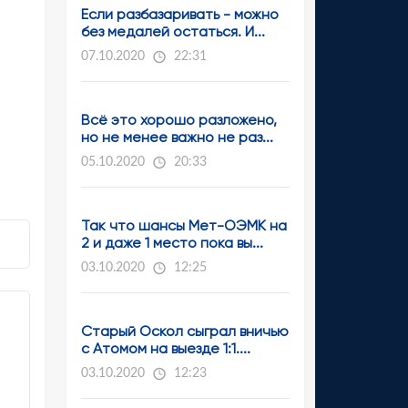
Если разбазаривать - можно
без медалей остаться. И...
07.10.2020
22:31
Всё это хорошо разложено,
но не менее важно не раз...
05.10.2020
20:33
Так что шансы Мет-ОЭМК на
2 и даже 1 место пока вы...
03.10.2020
12:25
Старый Оскол сыграл вничью
с Атомом на выезде 1:1....
03.10.2020
12:23