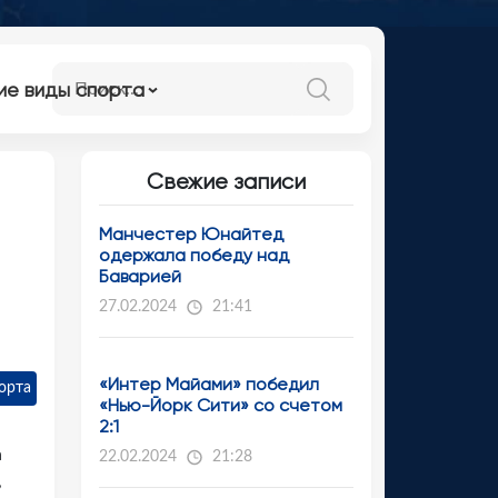
ие виды спорта
Свежие записи
Манчестер Юнайтед
одержала победу над
Баварией
27.02.2024
21:41
«Интер Майами» победил
орта
«Нью-Йорк Сити» со счетом
2:1
а
22.02.2024
21:28
,