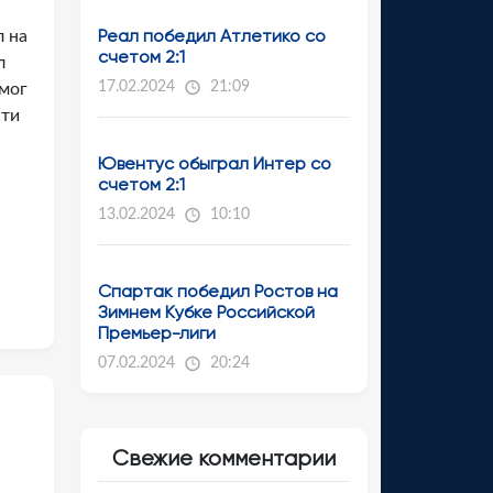
Реал победил Атлетико со
л на
счетом 2:1
л
17.02.2024
21:09
 мог
сти
Ювентус обыграл Интер со
счетом 2:1
13.02.2024
10:10
Спартак победил Ростов на
Зимнем Кубке Российской
Премьер-лиги
07.02.2024
20:24
Свежие комментарии