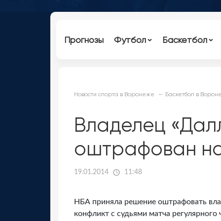
Прогнозы
Футбол
Баскетбол
Новости спорта в Воронеже
Баскетбол в Ворон
Владелец «Дал
оштрафован на 
19.01.2014
11:48
НБА приняла решение оштрафовать вла
конфликт с судьями матча регулярного