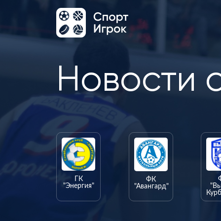
Новости 
ГК
ФК
"Энергия"
"В
"Авангард"
Курб