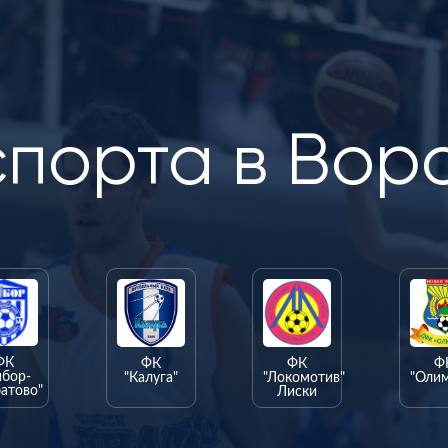
спорта в Вор
ФК
ФК
ФК
Ф
ыбор-
"Калуга"
"Локомотив"
"Оли
атово"
Лиски