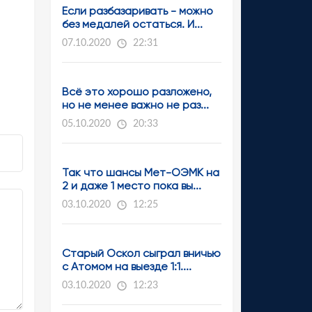
Если разбазаривать - можно
без медалей остаться. И...
07.10.2020
22:31
Всё это хорошо разложено,
но не менее важно не раз...
05.10.2020
20:33
Так что шансы Мет-ОЭМК на
2 и даже 1 место пока вы...
03.10.2020
12:25
Старый Оскол сыграл вничью
с Атомом на выезде 1:1....
03.10.2020
12:23