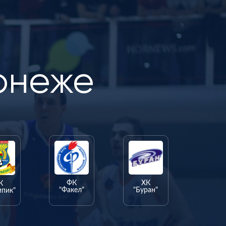
онеже
ФК
ХК
К
"Факел"
"Буран"
мпик"