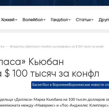
Хоккей
Волейбол
Гандбол
Статьи
Друг
еже
Владелец «Далласа» Кьюбан оштрафован на $ 100 тысяч за конфл
ласа» Кьюбан
$ 100 тысяч за конфл
Баскетбол в Воронеже
Воронежские новости сп
дельца «Далласа» Марка Кьюбана на 100 тысяч долларов з
 чемпионата между «Маверикс» и «Лос-Анджелес Клипперс»