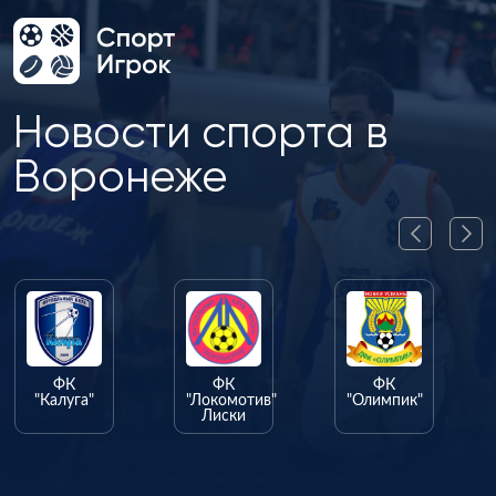
Новости спорта в
Воронеже
ФК
ФК
"Локомотив"
"Олимпик"
Лиски
ФК
"Факел"