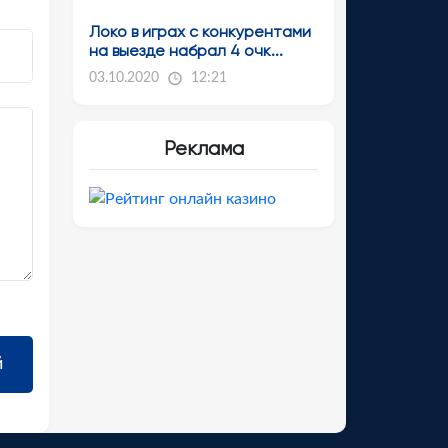
Локо в играх с конкурентами
на выезде набрал 4 очк...
03.10.2020
12:21
Реклама