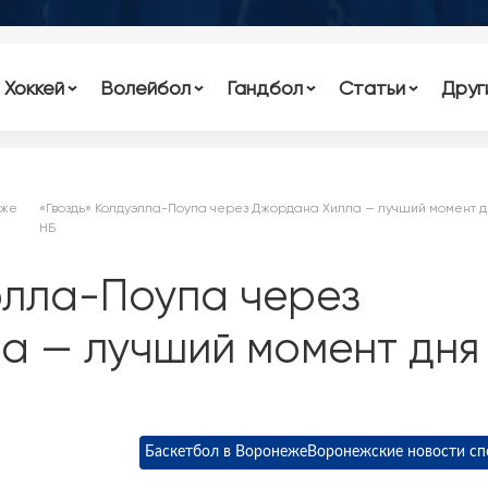
Хоккей
Волейбол
Гандбол
Статьи
Друг
еже
«Гвоздь» Колдуэлла-Поупа через Джордана Хилла — лучший момент д
НБ
элла-Поупа через
а — лучший момент дня
Баскетбол в Воронеже
Воронежские новости сп