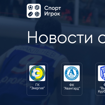
Новости 
ГК
ФК
"Энергия"
"В
"Авангард"
Курб