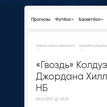
Прогнозы
Футбол
Баскетбол
Новости спорта в Воронеже
Баскетбол в Ворон
«Гвоздь» Колду
Джордана Хилл
НБ
04.11.2015
12:20