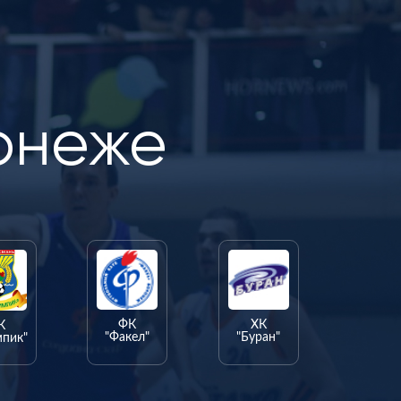
онеже
ФК
ХК
К
"Факел"
"Буран"
мпик"