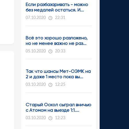
Если разбазаривать - можно
без медалей остаться. И...
07.10.2020
22:31
Всё это хорошо разложено,
но не менее важно не раз...
05.10.2020
20:33
Так что шансы Мет-ОЭМК на
2 и даже 1 место пока вы...
03.10.2020
12:25
Старый Оскол сыграл вничью
с Атомом на выезде 1:1....
03.10.2020
12:23