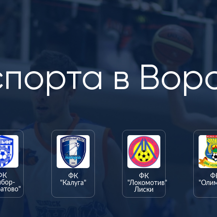
спорта в Вор
ФК
ФК
ФК
Ф
ыбор-
"Калуга"
"Локомотив"
"Оли
атово"
Лиски