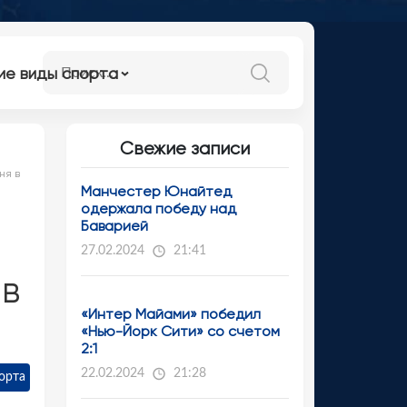
ие виды спорта
Свежие записи
ня в
Манчестер Юнайтед
одержала победу над
Баварией
27.02.2024
21:41
 в
«Интер Майами» победил
«Нью-Йорк Сити» со счетом
2:1
22.02.2024
21:28
орта