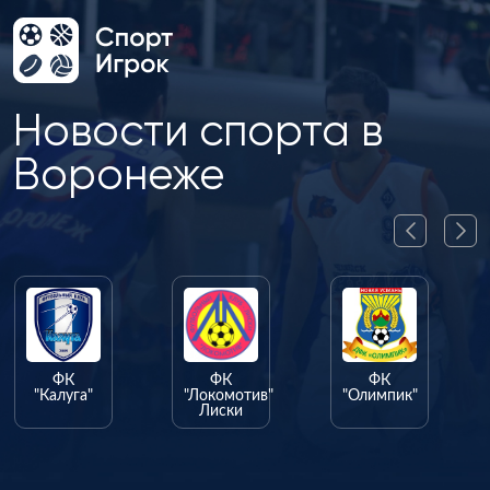
Новости спорта в
Воронеже
ФК
ФК
"Локомотив"
"Олимпик"
Лиски
ФК
"Факел"