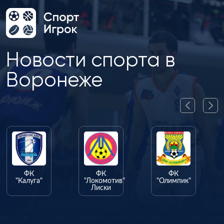
Новости спорта в
Воронеже
ФК
ФК
ФК
"Калуга"
"Локомотив"
"Олимпик"
Лиски