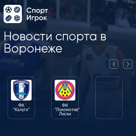
Новости спорта в
Воронеже
ФК
ФК
ФК
"Калуга"
"Локомотив"
"Олимпик"
Лиски