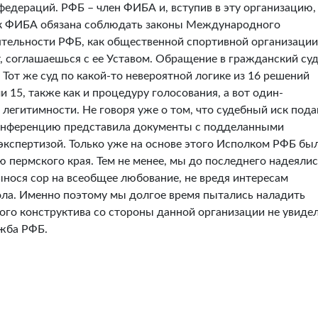
федераций. РФБ – член ФИБА и, вступив в эту организацию,
как ФИБА обязана соблюдать законы Международного
ятельности РФБ, как общественной спортивной организации
, соглашаешься с ее Уставом. Обращение в гражданский суд
Тот же суд по какой-то невероятной логике из 16 решений
15, также как и процедуру голосования, а вот один-
легитимности. Не говоря уже о том, что судебный иск пода
конференцию представила документы с подделанными
экспертизой. Только уже на основе этого Исполком РФБ бы
 пермского края. Тем не менее, мы до последнего надеялис
ынося сор на всеобщее любование, не вредя интересам
ола. Именно поэтому мы долгое время пытались наладить
ого конструктива со стороны данной организации не увидел
ужба РФБ.