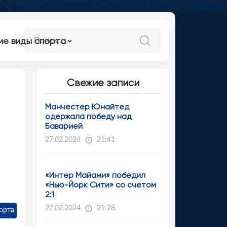
ие виды спорта
Свежие записи
Манчестер Юнайтед
одержала победу над
Баварией
27.02.2024
21:41
«Интер Майами» победил
«Нью-Йорк Сити» со счетом
2:1
22.02.2024
21:28
орта