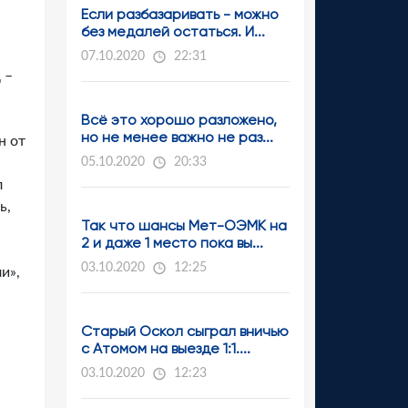
Если разбазаривать - можно
без медалей остаться. И...
07.10.2020
22:31
 –
Всё это хорошо разложено,
но не менее важно не раз...
н от
05.10.2020
20:33
л
ь,
Так что шансы Мет-ОЭМК на
2 и даже 1 место пока вы...
03.10.2020
12:25
и»,
Старый Оскол сыграл вничью
с Атомом на выезде 1:1....
03.10.2020
12:23