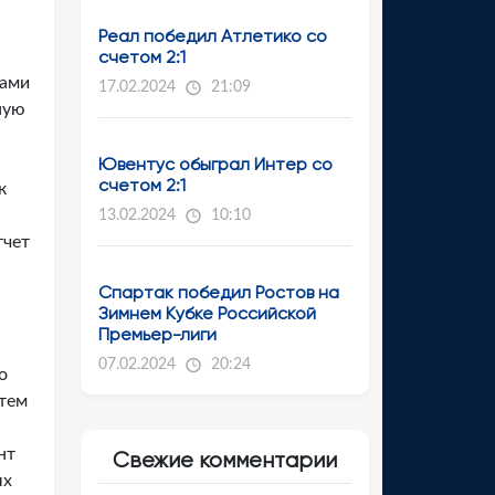
Реал победил Атлетико со
счетом 2:1
гами
17.02.2024
21:09
ную
Ювентус обыграл Интер со
счетом 2:1
к
13.02.2024
10:10
тчет
Спартак победил Ростов на
Зимнем Кубке Российской
Премьер-лиги
07.02.2024
20:24
о
атем
нт
Свежие комментарии
ых