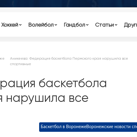
Хоккей
Волейбол
Гандбол
Статьи
Друг
еже
Аникеева: Федерация баскетбола Пермского края нарушила все
спортивные
ерация баскетбола
я нарушила все
Баскетбол в Воронеже
Воронежские новости сп