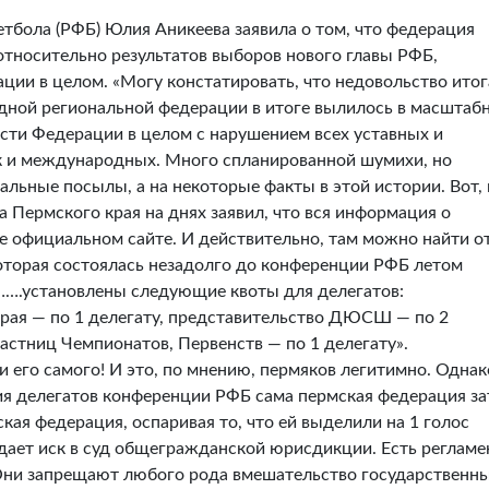
тбола (РФБ) Юлия Аникеева заявила о том, что федерация
относительно результатов выборов нового главы РФБ,
ции в целом. «Могу констатировать, что недовольство ито
дной региональной федерации в итоге вылилось в масштаб
сти Федерации в целом с нарушением всех уставных и
ак и международных. Много спланированной шумихи, но
альные посылы, а на некоторые факты в этой истории. Вот, 
 Пермского края на днях заявил, что вся информация о
ее официальном сайте. И действительно, там можно найти о
оторая состоялась незадолго до конференции РФБ летом
«…….установлены следующие квоты для делегатов:
края — по 1 делегату, представительство ДЮСШ — по 2
астниц Чемпионатов, Первенств — по 1 делегату».
 его самого! И это, по мнению, пермяков легитимно. Однак
ия делегатов конференции РФБ сама пермская федерация з
ская федерация, оспаривая то, что ей выделили на 1 голос
одает иск в суд общегражданской юрисдикции. Есть регламе
Они запрещают любого рода вмешательство государственн