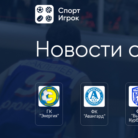
Новости 
ГК
ФК
"Энергия"
"В
"Авангард"
Курб