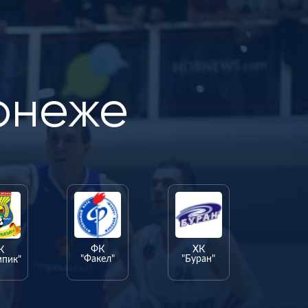
онеже
ФК
ХК
К
"Факел"
"Буран"
мпик"