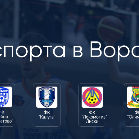
спорта в Вор
ФК
ФК
ФК
Ф
ыбор-
"Калуга"
"Локомотив"
"Оли
атово"
Лиски