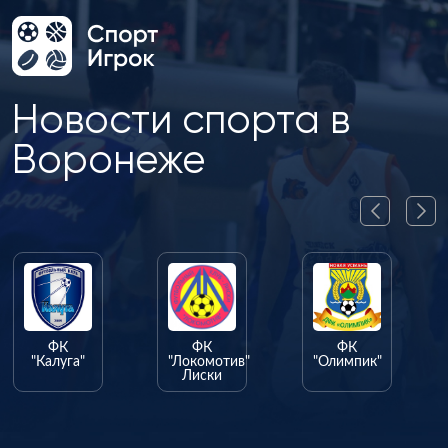
Новости спорта в
Воронеже
ФК
ФК
ФК
"Калуга"
"Локомотив"
"Олимпик"
Лиски