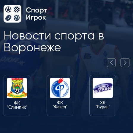
Новости спорта в
Воронеже
ФК
ХК
ФК
"Факел"
"Буран"
"Олимпик"