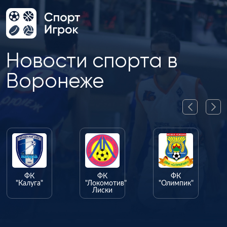
Новости спорта в
Воронеже
ФК
ФК
ФК
"Калуга"
"Локомотив"
"Олимпик"
Лиски