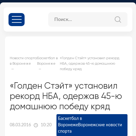
Новости спорта
Баскетбол в
«Голден Стэйт» установил рекорд
в Воронеже
Воронеже
НБА, одержав 45-ю домашнюю
победу кряд
«Голден Стэйт» установил
рекорд НБА, одержав 45-ю
домашнюю победу кряд
Баскетбол в
08.03.2016
10:20
Воронеже
Воронежские новости
спорта