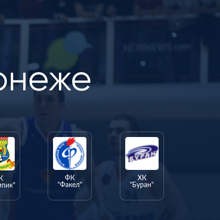
онеже
ФК
ХК
К
"Факел"
"Буран"
мпик"