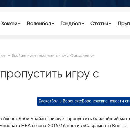
Хоккей
Волейбол
Гандбол
Статьи
Друг
еже
Брайант может пропустить игру с «Сакраменто»
пропустить игру с
Баскетбол в Воронеже
Воронежские новости сп
йкерс» Коби Брайант рискует пропустить ближайший матч
емпионата НБА сезона-2015/16 против «Сакраменто Кингз»,