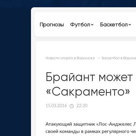
Прогнозы
Футбол
Баскетбол
Новости спорта в Воронеже
Баскетбол в Ворон
Брайант может 
«Сакраменто»
15.03.2016
22:20
Атакующий защитник «Лос-Анджелес Ле
своей команды в рамках регулярного ч