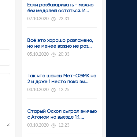
Если разбазаривать - можно
без медалей остаться. И...
07.10.2020
22:31
Всё это хорошо разложено,
но не менее важно не раз...
05.10.2020
20:33
Так что шансы Мет-ОЭМК на
2 и даже 1 место пока вы...
03.10.2020
12:25
Старый Оскол сыграл вничью
с Атомом на выезде 1:1....
03.10.2020
12:23