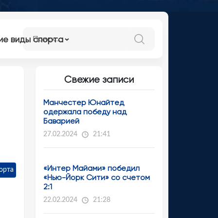
ие виды спорта
Свежие записи
Манчестер Юнайтед
одержала победу над
Баварией
27.02.2024
21:41
«Интер Майами» победил
орта
«Нью-Йорк Сити» со счетом
2:1
22.02.2024
21:28