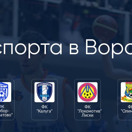
спорта в Вор
ФК
ФК
ФК
Ф
ыбор-
"Калуга"
"Локомотив"
"Оли
атово"
Лиски