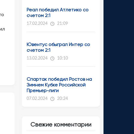
Реал победил Атлетико со
то
счетом 2:1
17.02.2024
21:09
ил
Ювентус обыграл Интер со
счетом 2:1
13.02.2024
10:10
Спартак победил Ростов на
Зимнем Кубке Российской
Премьер-лиги
07.02.2024
20:24
Свежие комментарии