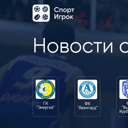
Новости 
ГК
ФК
"Энергия"
"В
"Авангард"
Курб