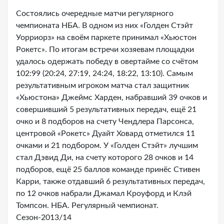
Состоялись очередные матчи регулярного
чемпионата НБА. В одном из них «Голден Стэйт
Уорриорз» на своём паркете принимал «Хьюстон
Рокетс». По итогам встречи хозяевам площадки
удалось одержать победу в овертайме со счётом
102:99 (20:24, 27:19, 24:24, 18:22, 13:10). Самым
результативным игроком матча стал защитник
«Хьюстона» Джеймс Харден, набравший 39 очков и
совершивший 5 результативных передач, ещё 21
очко и 8 подборов на счету Чендлера Парсонса,
центровой «Рокетс» Дуайт Ховард отметился 11
очками и 21 подбором. У «Голден Стэйт» лучшим
стал Дэвид Ди, на счету которого 28 очков и 14
подборов, ещё 25 баллов команде принёс Стивен
Карри, также отдавший 6 результативных передач,
по 12 очков набрали Джамал Кроуфорд и Клэй
Томпсон. НБА. Регулярный чемпионат.
Сезон-2013/14