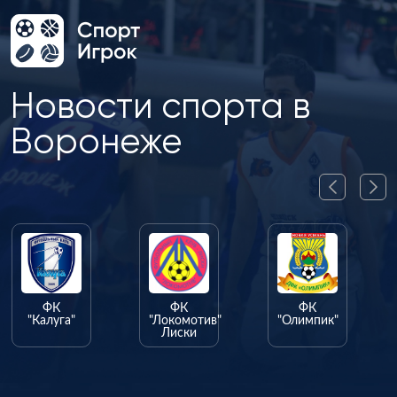
Новости спорта в
Воронеже
ФК
ФК
ФК
"Калуга"
"Локомотив"
"Олимпик"
Лиски