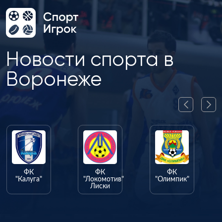
Новости спорта в
Воронеже
ФК
ФК
ФК
"Калуга"
"Локомотив"
"Олимпик"
Лиски