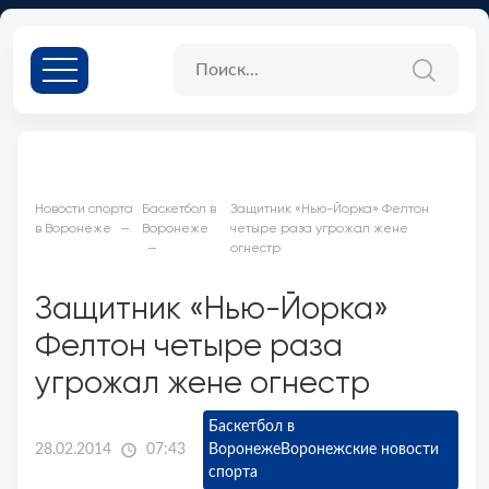
Новости спорта
Баскетбол в
Защитник «Нью-Йорка» Фелтон
в Воронеже
Воронеже
четыре раза угрожал жене
огнестр
Защитник «Нью-Йорка»
Фелтон четыре раза
угрожал жене огнестр
Баскетбол в
28.02.2014
07:43
Воронеже
Воронежские новости
спорта