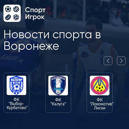
Новости спорта в
Воронеже
ФК
ФК
"Калуга"
"Локомотив"
о"
Лиски
ФК
"Олимпик"