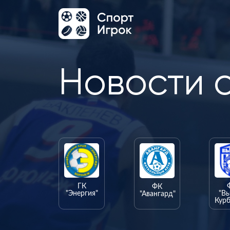
Новости 
ГК
ФК
"Энергия"
"В
"Авангард"
Курб