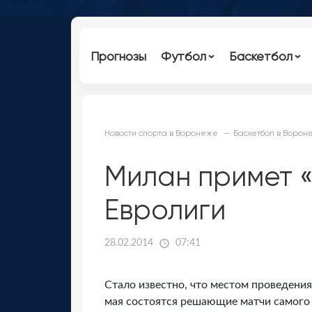
Прогнозы
Футбол
Баскетбол
Новости спорта в Воронеже
Баскетбол в Ворон
Милан примет 
Евролиги
28.02.2014
07:41
Стало известно, что местом проведения
мая состоятся решающие матчи самого 