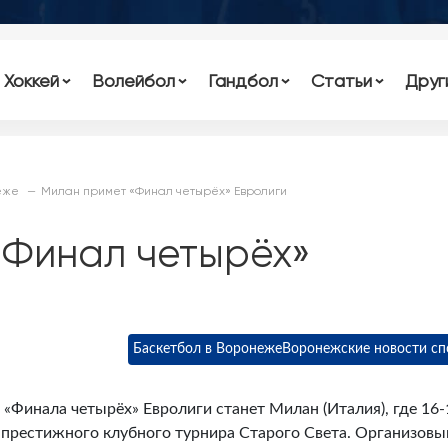
Хоккей
Волейбол
Гандбол
Статьи
Друг
еже
Милан примет «Финал четырёх» Евролиги
«Финал четырёх»
Баскетбол в Воронеже
Воронежские новости сп
 «Финала четырёх» Евролиги станет Милан (Италия), где 16-
престижного клубного турнира Старого Света. Организовы