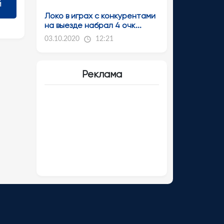
Локо в играх с конкурентами
на выезде набрал 4 очк...
03.10.2020
12:21
Реклама