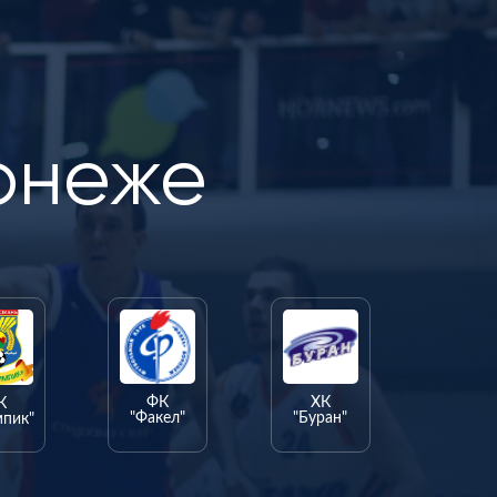
онеже
ФК
ХК
К
"Факел"
"Буран"
мпик"