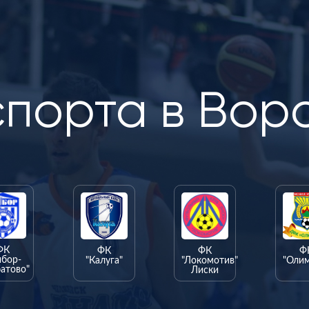
спорта в Вор
ФК
ФК
ФК
Ф
ыбор-
"Калуга"
"Локомотив"
"Оли
атово"
Лиски