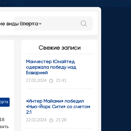
ие виды спорта
Свежие записи
Манчестер Юнайтед
одержала победу над
Баварией
27.02.2024
21:41
«Интер Майами» победил
орта
«Нью-Йорк Сити» со счетом
2:1
18
22.02.2024
21:28
вать