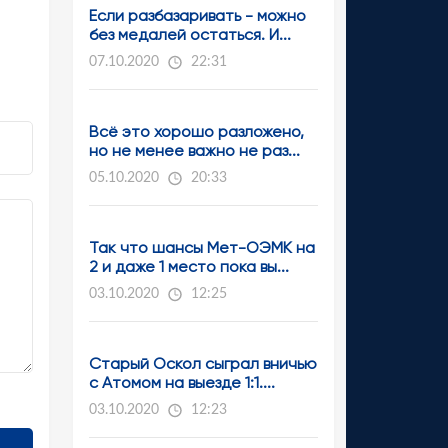
Если разбазаривать - можно
без медалей остаться. И...
07.10.2020
22:31
Всё это хорошо разложено,
но не менее важно не раз...
05.10.2020
20:33
Так что шансы Мет-ОЭМК на
2 и даже 1 место пока вы...
03.10.2020
12:25
Старый Оскол сыграл вничью
с Атомом на выезде 1:1....
03.10.2020
12:23