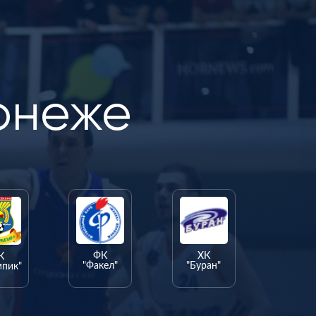
онеже
ФК
ХК
К
"Факел"
"Буран"
мпик"