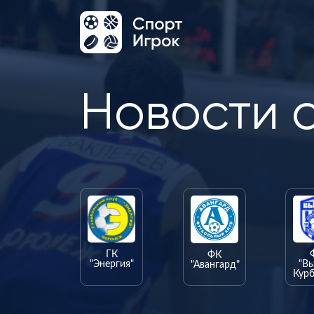
Новости 
ГК
ФК
"Энергия"
"В
"Авангард"
Курб