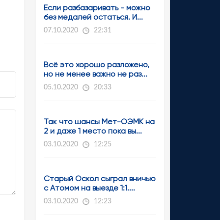
Если разбазаривать - можно
без медалей остаться. И...
07.10.2020
22:31
Всё это хорошо разложено,
но не менее важно не раз...
05.10.2020
20:33
Так что шансы Мет-ОЭМК на
2 и даже 1 место пока вы...
03.10.2020
12:25
Старый Оскол сыграл вничью
с Атомом на выезде 1:1....
03.10.2020
12:23