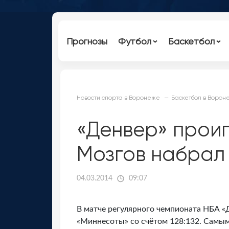
Прогнозы
Футбол
Баскетбол
Новости спорта в Воронеже
Баскетбол в Ворон
«Денвер» прои
Мозгов набрал 
04.03.2014
09:07
В матче регулярного чемпионата НБА «
«Миннесоты» со счётом 128:132. Самым