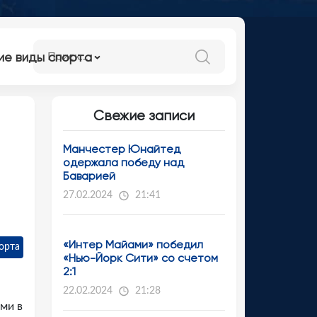
ие виды спорта
Свежие записи
Манчестер Юнайтед
одержала победу над
Баварией
27.02.2024
21:41
«Интер Майами» победил
орта
«Нью-Йорк Сити» со счетом
2:1
22.02.2024
21:28
ми в