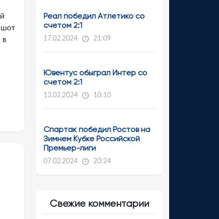
Реал победил Атлетико со
ей
счетом 2:1
-шот
17.02.2024
21:09
 в
Ювентус обыграл Интер со
счетом 2:1
13.02.2024
10:10
Спартак победил Ростов на
Зимнем Кубке Российской
Премьер-лиги
07.02.2024
20:24
Свежие комментарии