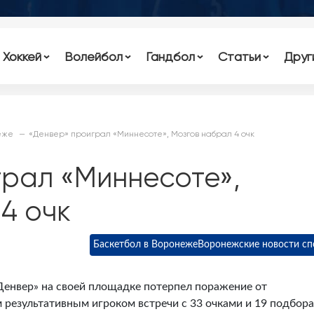
Хоккей
Волейбол
Гандбол
Статьи
Друг
еже
«Денвер» проиграл «Миннесоте», Мозгов набрал 4 очк
грал «Миннесоте»,
4 очк
Баскетбол в Воронеже
Воронежские новости сп
Денвер» на своей площадке потерпел поражение от
 результативным игроком встречи с 33 очками и 19 подбора