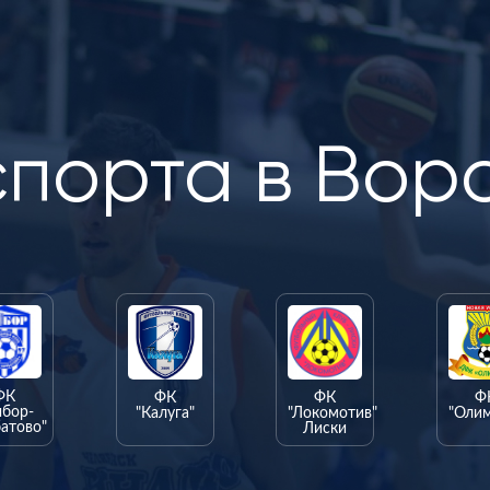
спорта в Вор
ФК
ФК
ФК
Ф
ыбор-
"Калуга"
"Локомотив"
"Оли
атово"
Лиски