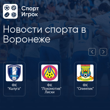
Новости спорта в
Воронеже
ФК
ФК
ФК
"Калуга"
"Локомотив"
"Олимпик"
Лиски