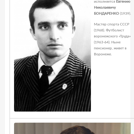
исполняется
Евгению
Николаевичу
БОНДАРЕНКО
(1939).
Мастер спорта СССР
(1968). Футболист
воронежского «Труда»
(1963-64). Ныне
пенсионер, живет в
Воронеже.