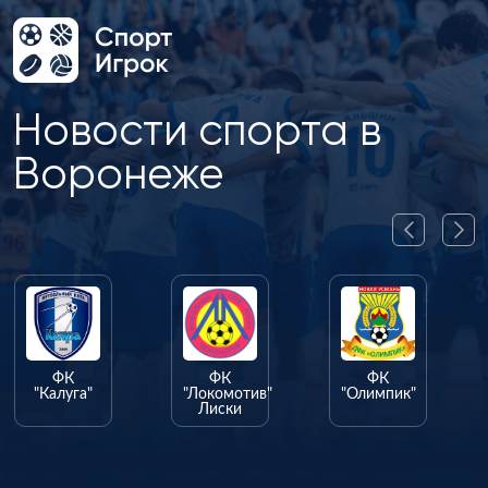
Новости спорта в
Воронеже
ФК
ФК
ФК
"Калуга"
"Локомотив"
"Олимпик"
Лиски