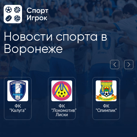
Новости спорта в
Воронеже
ФК
ФК
"
"Локомотив"
"Олимпик"
Лиски
ФК
"Факел"