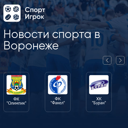
Новости спорта в
Воронеже
ФК
ХК
ФК
"Факел"
"Буран"
"Олимпик"