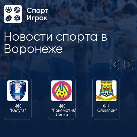
Новости спорта в
Воронеже
ФК
ФК
ФК
"Калуга"
"Локомотив"
"Олимпик"
Лиски