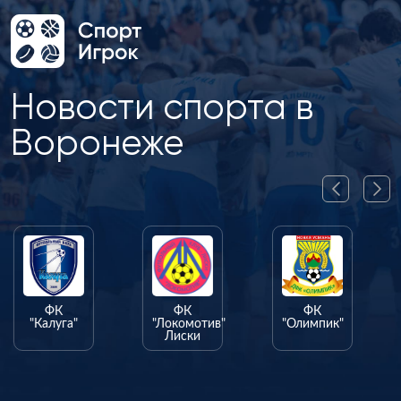
Новости спорта в
Воронеже
ФК
ФК
ФК
"Калуга"
"Локомотив"
"Олимпик"
Лиски