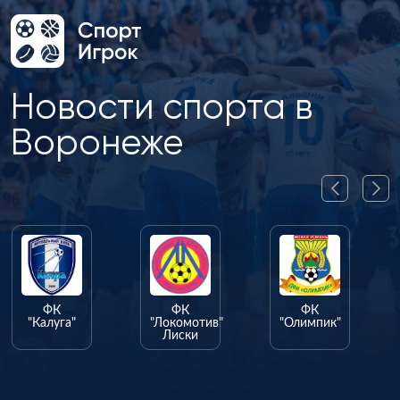
Новости спорта в
Воронеже
ФК
ФК
ФК
"Калуга"
"Локомотив"
"Олимпик"
Лиски