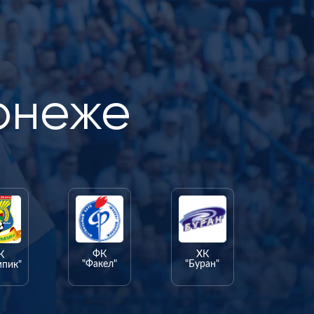
онеже
ФК
ХК
К
"Факел"
"Буран"
мпик"