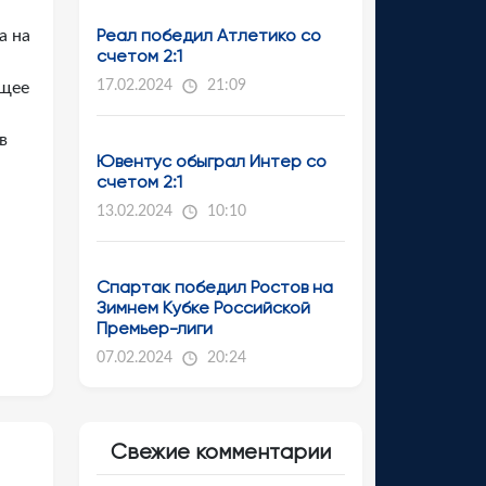
Реал победил Атлетико со
а на
счетом 2:1
17.02.2024
21:09
ющее
в
Ювентус обыграл Интер со
а
счетом 2:1
13.02.2024
10:10
Спартак победил Ростов на
Зимнем Кубке Российской
Премьер-лиги
07.02.2024
20:24
Свежие комментарии