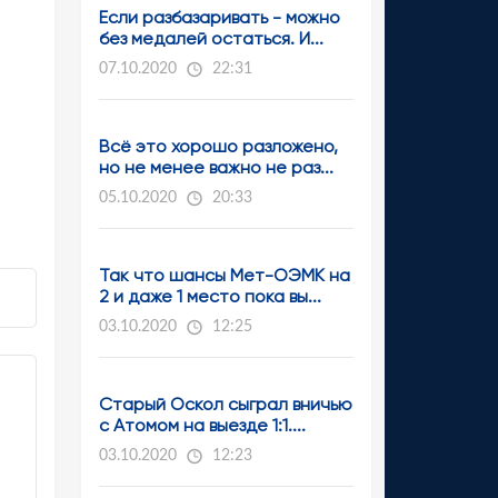
Если разбазаривать - можно
без медалей остаться. И...
07.10.2020
22:31
Всё это хорошо разложено,
но не менее важно не раз...
05.10.2020
20:33
Так что шансы Мет-ОЭМК на
2 и даже 1 место пока вы...
03.10.2020
12:25
Старый Оскол сыграл вничью
с Атомом на выезде 1:1....
03.10.2020
12:23