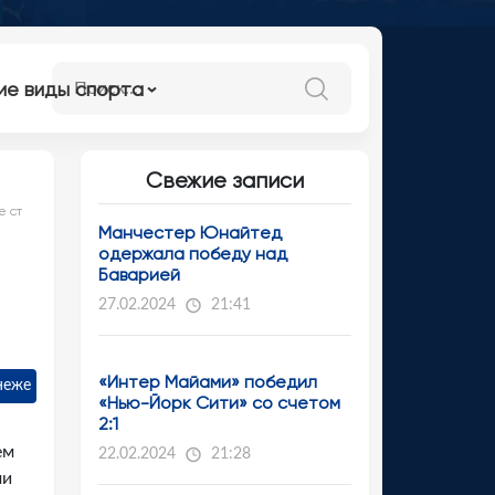
ие виды спорта
Свежие записи
е ст
Манчестер Юнайтед
одержала победу над
Баварией
27.02.2024
21:41
«Интер Майами» победил
неже
«Нью-Йорк Сити» со счетом
2:1
ем
22.02.2024
21:28
ми