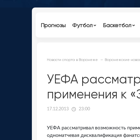
Прогнозы
Футбол
Баскетбол
Новости спорта в Воронеже
Воронежские новос
УЕФА рассматр
применения к «
17.12.2013
23:00
УЕФА рассматривал возможность примен
одноматчевая дисквалификация фанатск