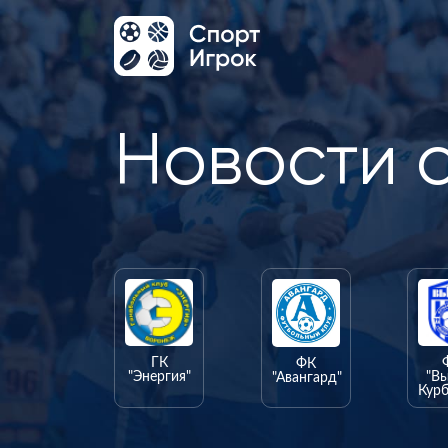
Новости 
ГК
ФК
"Энергия"
"В
"Авангард"
Курб