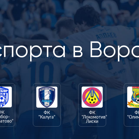
спорта в Вор
ФК
ФК
ФК
Ф
ыбор-
"Калуга"
"Локомотив"
"Оли
атово"
Лиски