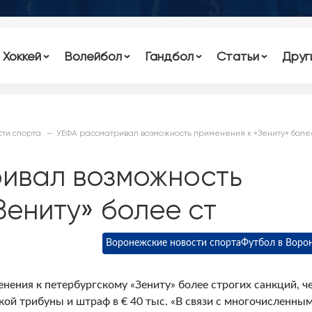
Хоккей
Волейбол
Гандбол
Статьи
Друг
ти спорта
УЕФА рассматривал возможность применения к «Зениту» боле
ивал возможность
Зениту» более ст
Воронежские новости спорта
Футбол в Воро
ения к петербургскому «Зениту» более строгих санкций, ч
ой трибуны и штраф в € 40 тыс. «В связи с многочисленны