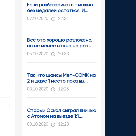
Если разбазаривать - можно
без медалей остаться. И...
07.10.2020
22:31
Всё это хорошо разложено,
но не менее важно не раз...
05.10.2020
20:33
Так что шансы Мет-ОЭМК на
2 и даже 1 место пока вы...
03.10.2020
12:25
Старый Оскол сыграл вничью
с Атомом на выезде 1:1....
03.10.2020
12:23