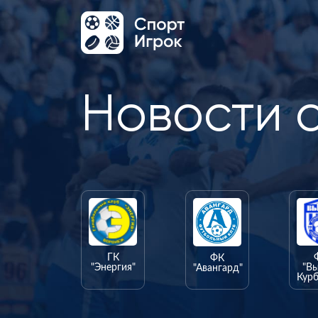
Новости 
ГК
ФК
"Энергия"
"В
"Авангард"
Курб