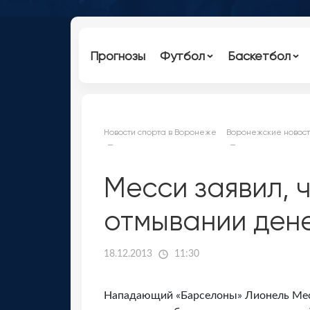
Прогнозы
Футбол
Баскетбол
Новости спорта в Воронеже
Воронежские новост
Месси заявил, 
отмывании дене
18.12.2013
11:30
Нападающий «Барселоны» Лионель Месс