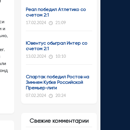
й
Реал победил Атлетико со
счетом 2:1
си
17.02.2024
21:09
и и
ьно,
Ювентус обыграл Интер со
счетом 2:1
ег.
л
13.02.2024
10:10
али
фонд
Спартак победил Ростов на
Зимнем Кубке Российской
Премьер-лиги
07.02.2024
20:24
Свежие комментарии