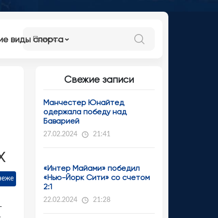
ие виды спорта
Свежие записи
Манчестер Юнайтед
одержала победу над
Баварией
27.02.2024
21:41
х
«Интер Майами» победил
«Нью-Йорк Сити» со счетом
неже
2:1
22.02.2024
21:28
г