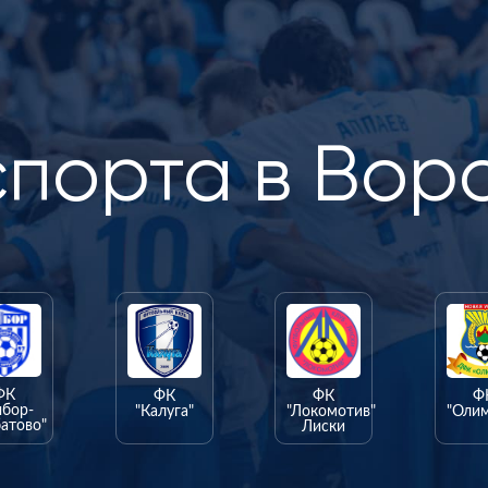
спорта в Вор
ФК
ФК
ФК
Ф
ыбор-
"Калуга"
"Локомотив"
"Оли
атово"
Лиски