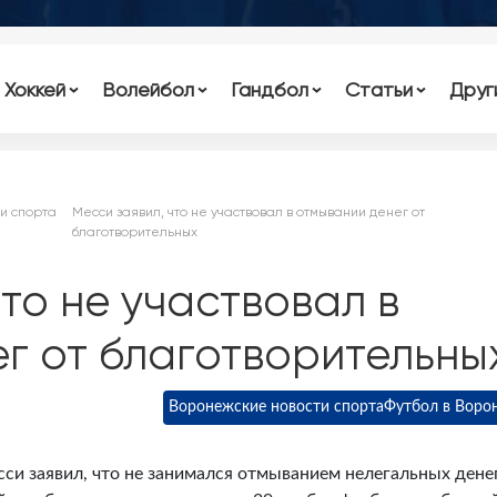
Хоккей
Волейбол
Гандбол
Статьи
Друг
и спорта
Месси заявил, что не участвовал в отмывании денег от
благотворительных
что не участвовал в
г от благотворительны
Воронежские новости спорта
Футбол в Воро
и заявил, что не занимался отмыванием нелегальных дене