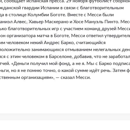
, сообщает испанская пресса. 29 ноября футболист сборно
жданской гвардии Испании в связи с благотворительным
да в столице Колумбии Боготе. Вместе с Месси были
ниэл Алвес, Хавьер Маскерано и Хосе Мануэль Пинто. Мес
лько благотворительных игр с участием команд друзей Месс
 он организатора матча в Боготе, Месси ответил утвердител
этим человеком некий Андрес Барко, считающийся
дположительно занимающихся отмыванием нелегальных ден
ся с этим человеком в Барселоне, добавив, что не заработа
чей. «Деньги получил мой фонд, а не я. Мы с Барко подпис
ьги, но я не помню точно, о какой сумме идёт речь. Затем 
ственным организациям», — сказал Месси.