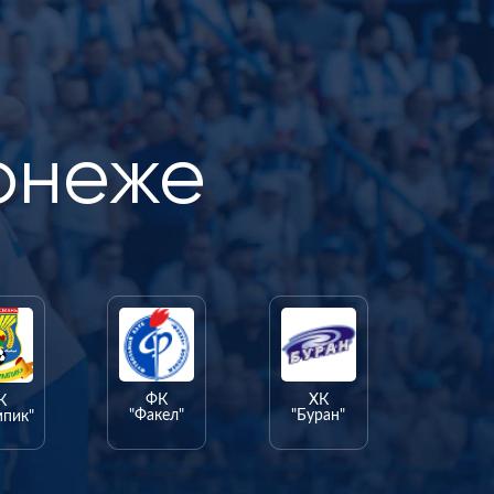
онеже
ФК
ХК
К
"Факел"
"Буран"
мпик"