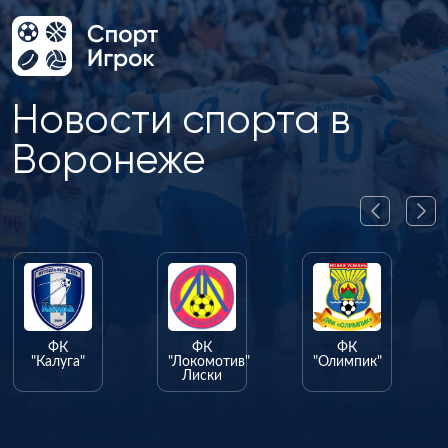
Новости спорта в
Воронеже
ФК
ФК
ФК
"Калуга"
"Локомотив"
"Олимпик"
Лиски