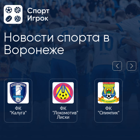
Новости спорта в
Воронеже
ФК
ФК
ФК
"Калуга"
"Локомотив"
"Олимпик"
Лиски