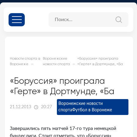
Новости спорта в
Воронежские
«Боруссия» проиграла
Воронеже
новости спорта
«Герте» в Дортмунде, «Ба
«Боруссия» проиграла
«Герте» в Дортмунде, «Ба
Воронежские новости
21.12.2013
20:27
спорта
Футбол в Воронеже
Завершились пять матчей 17-го тура немецкой
бундеслиги. Стоит отметить, что «Боруссия»