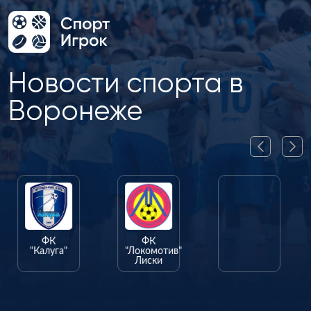
Новости спорта в
Воронеже
ФК
ФК
ФК
"Калуга"
"Локомотив"
"Олимпик"
Лиски