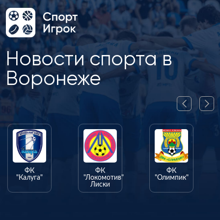
Новости спорта в
Воронеже
ФК
ФК
ФК
"Калуга"
"Локомотив"
"Олимпик"
Лиски