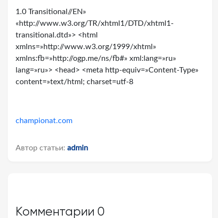
1.0 Transitional//EN»
«http://www.w3.org/TR/xhtml1/DTD/xhtml1-
transitional.dtd»> <html
xmlns=»http://www.w3.org/1999/xhtml»
xmlns:fb=»http://ogp.me/ns/fb#» xml:lang=»ru»
lang=»ru»> <head> <meta http-equiv=»Content-Type»
content=»text/html; charset=utf-8
championat.com
Автор статьи:
admin
Комментарии
0