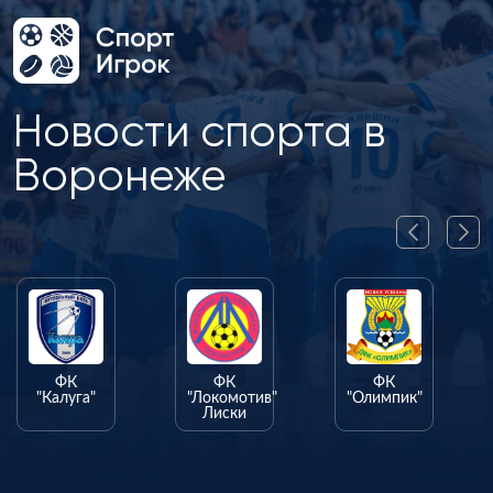
Новости спорта в
Воронеже
ФК
ФК
ФК
"Калуга"
"Локомотив"
"Олимпик"
Лиски