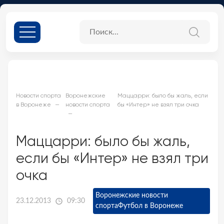
Новости спорта
Воронежские
Маццарри: было бы жаль, если
в Воронеже
новости спорта
бы «Интер» не взял три очка
Маццарри: было бы жаль,
если бы «Интер» не взял три
очка
Воронежские новости
23.12.2013
09:30
спорта
Футбол в Воронеже