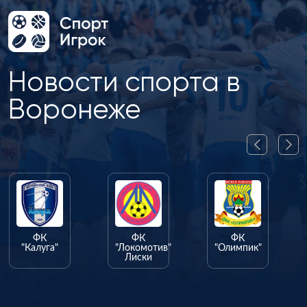
Новости спорта в
Воронеже
ФК
ФК
ФК
"Калуга"
"Локомотив"
"Олимпик"
Лиски