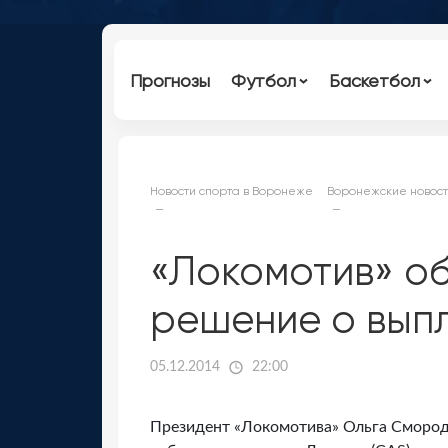
Прогнозы
Футбол
Баскетбол
Новости спорта в Воронеже
Воронежские новост
«Локомотив» об
решение о выпл
05.12.2014
22:00
Президент «Локомотива» Ольга Смородс