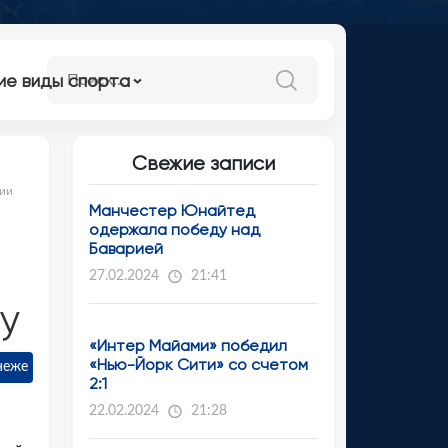
ие виды спорта
Свежие записи
ии
Манчестер Юнайтед
одержала победу над
Баварией
27.02.2024
21:41
у
«Интер Майами» победил
«Нью-Йорк Сити» со счетом
неже
2:1
22.02.2024
21:28