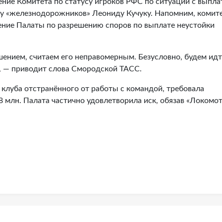
ение Комитета по статусу игроков РФС по ситуации с выпла
у «железнодорожников» Леониду Кучуку. Напомним, комит
ение Палаты по разрешению споров по выплате неустойки
шением, считаем его неправомерным. Безусловно, будем идт
», — приводит слова Смородской ТАСС.
 клуба отстранённого от работы с командой, требовала
,8 млн. Палата частично удовлетворила иск, обязав «Локомо