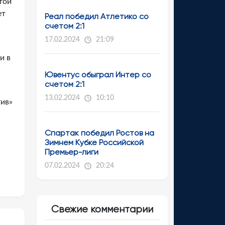
той
ет
Реал победил Атлетико со
счетом 2:1
17.02.2024
21:09
и в
Ювентус обыграл Интер со
счетом 2:1
13.02.2024
10:10
тив»
Спартак победил Ростов на
Зимнем Кубке Российской
Премьер-лиги
07.02.2024
20:24
Свежие комментарии