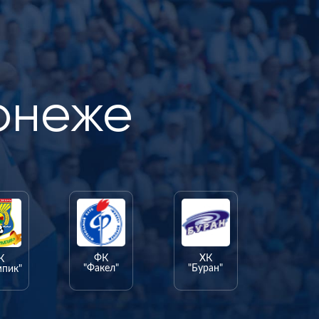
онеже
ФК
ХК
К
"Факел"
"Буран"
мпик"