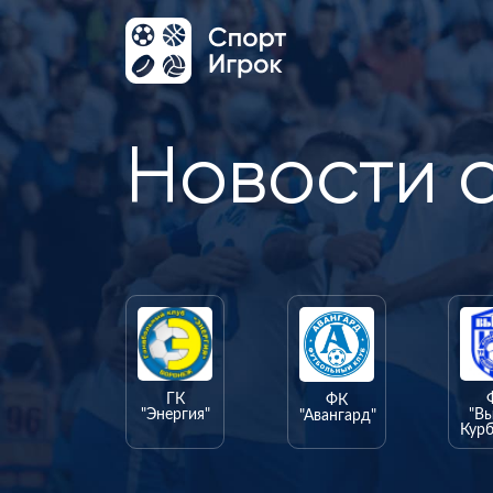
Новости 
ГК
ФК
"Энергия"
"В
"Авангард"
Курб