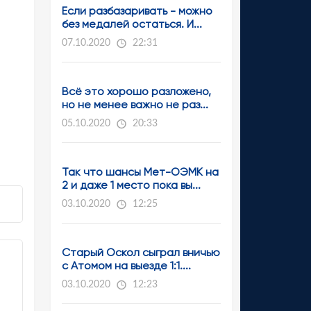
Если разбазаривать - можно
без медалей остаться. И...
07.10.2020
22:31
Всё это хорошо разложено,
но не менее важно не раз...
05.10.2020
20:33
Так что шансы Мет-ОЭМК на
2 и даже 1 место пока вы...
03.10.2020
12:25
Старый Оскол сыграл вничью
с Атомом на выезде 1:1....
03.10.2020
12:23