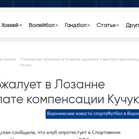
Хоккей
Волейбол
Гандбол
Статьи
Друг
и спорта
«Локомотив» обжалует в Лозанне решение о выплате компенсац
Кучуку
жалует в Лозанне
ате компенсации Кучук
Воронежские новости спорта
Футбол в Воро
кая сообщила, что клуб опротестует в Спортивном