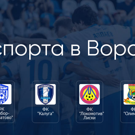
спорта в Вор
ФК
ФК
ФК
Ф
ыбор-
"Калуга"
"Локомотив"
"Оли
атово"
Лиски