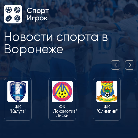
Новости спорта в
Воронеже
ФК
ФК
ФК
"Калуга"
"Локомотив"
"Олимпик"
Лиски